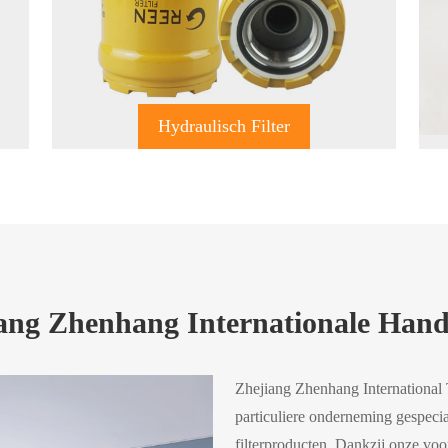
Hydraulisch Filter
ng Zhenhang Internationale Hande
Zhejiang Zhenhang International T
particuliere onderneming gespecia
filterproducten. Dankzij onze vo