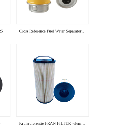
25
Cross Reference Fuel Water Separator FS19917
3
Kruisreferentie FRAN FILTER -element FS20203