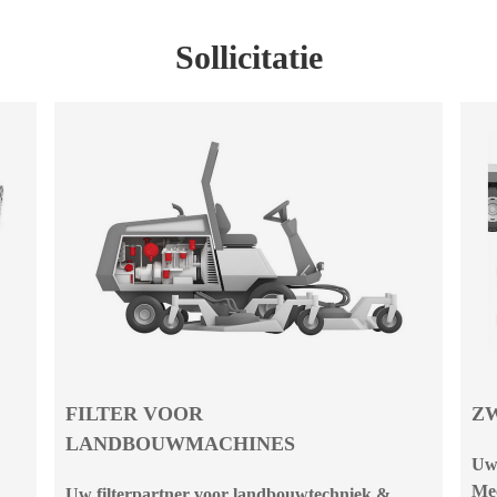
Sollicitatie
FILTER VOOR
Z
LANDBOUWMACHINES
Uw 
Me
Uw filterpartner voor landbouwtechniek &