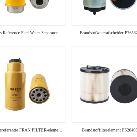
Cross Reference Fuel Water Separator P551425
Brandstofwaterafscheider P7653
Kruisreferentie FRAN FILTER-element 423-8524
Brandstoffilterelement FS2040