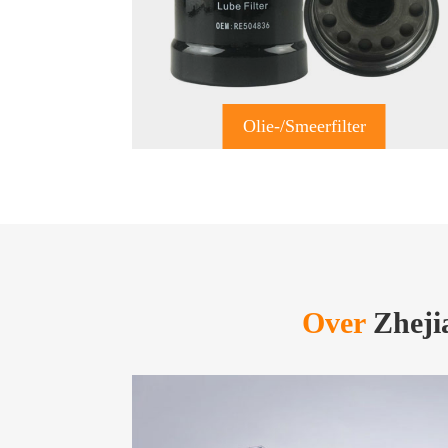
Olie-/smeerfilter
Over
Zhejia