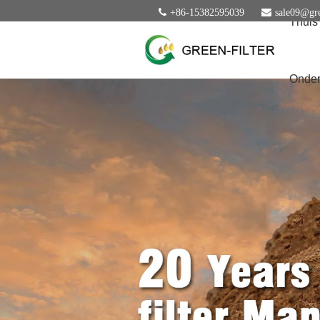
+86-15382595039
sale09@gre
Thuis
Onder