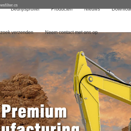
enfilter.cn
Bedrijfsprofiel
Producten
Nieuws
Downloa
zoek verzenden
Neem contact met ons op