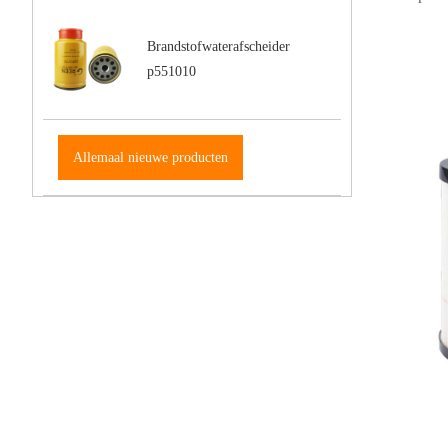
Brandstofwaterafscheider
p551010
Allemaal nieuwe producten