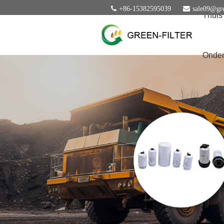
+86-15382595039
sale09@gre
Thuis
Onder