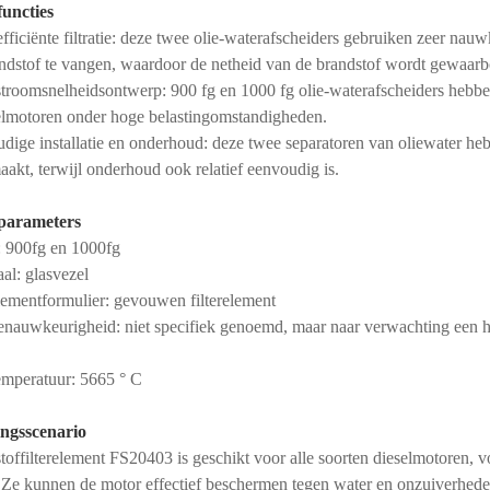
uncties
ficiënte filtratie: deze twee olie-waterafscheiders gebruiken zeer nauwk
andstof te vangen, waardoor de netheid van de brandstof wordt gewaarb
troomsnelheidsontwerp: 900 fg en 1000 fg olie-waterafscheiders hebbe
elmotoren onder hoge belastingomstandigheden.
dige installatie en onderhoud: deze twee separatoren van oliewater heb
akt, terwijl onderhoud ook relatief eenvoudig is.
parameters
 900fg en 1000fg
al: glasvezel
elementformulier: gevouwen filterelement
tienauwkeurigheid: niet specifiek genoemd, maar naar verwachting een h
mperatuur: 5665 ° C
ingsscenario
toffilterelement FS20403 is geschikt voor alle soorten dieselmotoren
 Ze kunnen de motor effectief beschermen tegen water en onzuiverheden