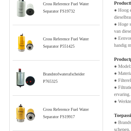
Productf
Cross Reference Fuel Water
● Hoog ef
Separator FS19732
dieselbr
● Hoge s
van dies
● Eenvou
Cross Reference Fuel Water
handig ma
Separator P551425
Product
● Model:
● Materia
Brandstofwaterafscheider
● Filter
P765325
● Filtra
ervaring.
● Werkte
Cross Reference Fuel Water
Toepass
Separator FS19917
● Brands
schepen.