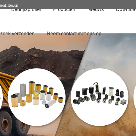
enfilter.cn
Bedrijfsprofiel
Producten
Nieuws
Downloa
zoek verzenden
Neem contact met ons op