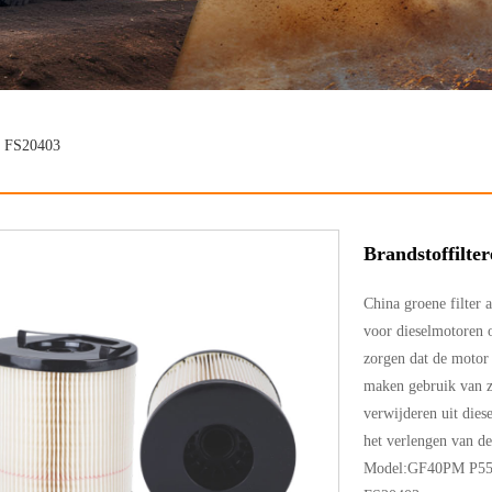
nt FS20403
Brandstoffilte
China groene filter
voor dieselmotoren o
zorgen dat de motor 
maken gebruik van ze
verwijderen uit dies
het verlengen van d
Model:GF40PM P55