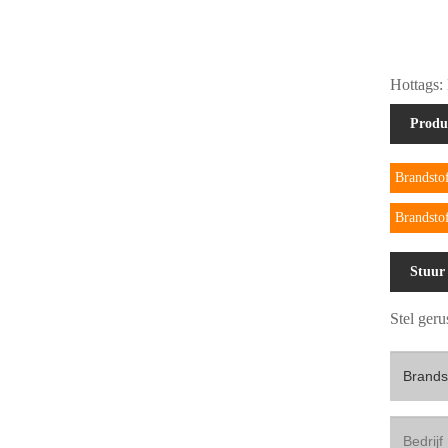
Hottags: 
Produ
Brandsto
Brandsto
Stuur
Stel ger