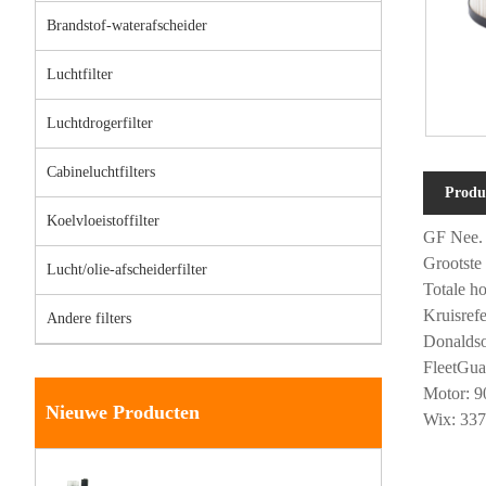
Brandstof-waterafscheider
Luchtfilter
Luchtdrogerfilter
Cabineluchtfilters
Produ
Koelvloeistoffilter
GF Nee.
Grootste
Lucht/olie-afscheiderfilter
Totale h
Kruisre
Andere filters
Donalds
FleetGu
Motor: 9
Nieuwe Producten
Wix: 33