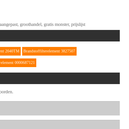
angepast, groothandel, gratis monster, prijslijst
ment 2040TM
Brandstoffilterelement 3827507
erelement 0000687121
woorden.