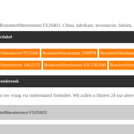
Brandstoffilterelement FS20403, China, fabrikant, leverancier, fabriek, a
ctlabel
ffilterelement P552040
Brandstoffilterelement 2040PM
Brandstoffilterele
ffilterelement 14622355
Brandstoffilterelement RACOR2040
Brandstoffilt
 onderzoek
ust uw vraag via onderstaand formulier. Wij zullen u binnen 24 uur ant