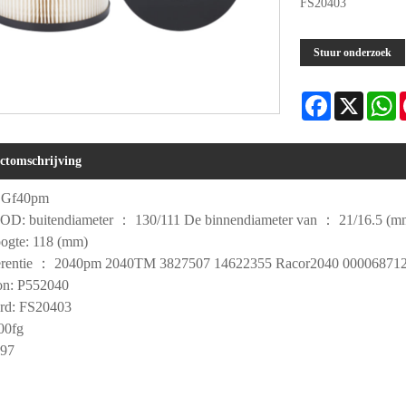
FS20403
Stuur onderzoek
Facebook
X
W
ctomschrijving
 Gf40pm
 OD: buitendiameter ： 130/111 De binnendiameter van ： 21/16.5 (m
oogte: 118 (mm)
ferentie ： 2040pm 2040TM 3827507 14622355 Racor2040 00006871
on: P552040
ard: FS20403
00fg
797