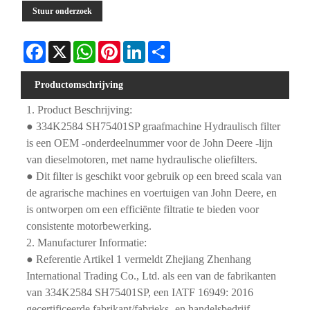
Stuur onderzoek
Facebook
X
WhatsApp
Pinterest
LinkedIn
Share
Productomschrijving
1. Product Beschrijving:
● 334K2584 SH75401SP graafmachine Hydraulisch filter
is een OEM -onderdeelnummer voor de John Deere -lijn
van dieselmotoren, met name hydraulische oliefilters.
● Dit filter is geschikt voor gebruik op een breed scala van
de agrarische machines en voertuigen van John Deere, en
is ontworpen om een ​​efficiënte filtratie te bieden voor
consistente motorbewerking.
2. Manufacturer Informatie:
● Referentie Artikel 1 vermeldt Zhejiang Zhenhang
International Trading Co., Ltd. als een van de fabrikanten
van 334K2584 SH75401SP, een IATF 16949: 2016
gecertificeerde fabrikant/fabrieks- en handelsbedrijf.