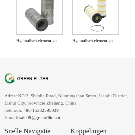
Hydraulisch element voor KATO 68937310012 H1015 P502184
Hydraulisch element voor CAT 348-1861 PT9536-MPG WL10409
Adres: NO.2, Shanha Road, Nanmingshan Street, Liandu District,
Lishui City, provincie Zhejiang, China
Telefoon:
+86-15382595039
E-mail:
sale09@greenfilter.cn
Snelle Navigatie
Koppelingen